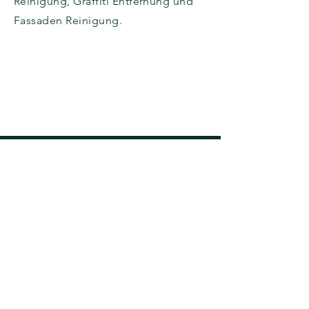
Reinigung, Graffiti Entfernung und
Fassaden Reinigung.
Facebook
Tel.:
0171 514 14 30
Instagram
Tel.:
0173 285 72 27
Linkedin
info@greencleaner24.com